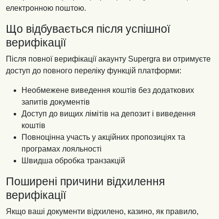
електронною поштою.
Що відбувається після успішної
верифікації
Після повної верифікації акаунту Supergra ви отримуєте
доступ до повного переліку функцій платформи:
Необмежене виведення коштів без додаткових
запитів документів
Доступ до вищих лімітів на депозит і виведення
коштів
Повноцінна участь у акційних пропозиціях та
програмах лояльності
Швидша обробка транзакцій
Поширені причини відхилення
верифікації
Якщо ваші документи відхилено, казино, як правило,