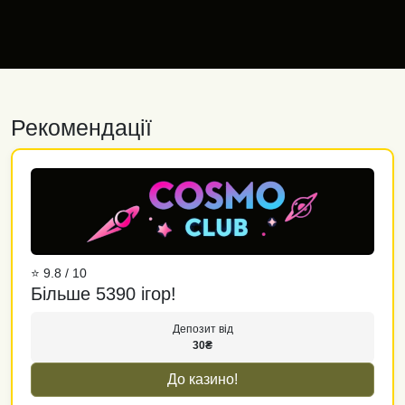
Рекомендації
⭐ 9.8 / 10
Більше 5390 ігор!
Депозит від
30₴
До казино!