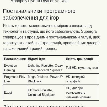
Monopoly Live та Deal or No Deal
Постачальники програмного
забезпечення для ігор
Якість живого казино значною мірою залежить від
технологій та студій, що його забезпечують. Supergra
співпрацює з провідними постачальниками галузі, щоб
гарантувати стабільні трансляції, професійних дилерів
та захопливий ігровий процес:
Постачальник
Відомі ігри
Якість трансляції
Evolution
Lightning Roulette, Crazy
Full HD, мультикутова
Gaming
Time, Baccarat Squeeze
Pragmatic Play
Mega Roulette, PowerUP
HD, швидкий
Live
Blackjack
інтерфейс
HD, дилери
Ultimate Roulette,
Ezugi
розмовляють
Unlimited Blackjack
кількома мовами