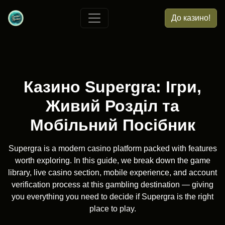
До казино!
Казино Supergra: Ігри,
Живий Розділ та
Мобільний Посібник
Supergra is a modern casino platform packed with features
worth exploring. In this guide, we break down the game
library, live casino section, mobile experience, and account
verification process at this gambling destination — giving
you everything you need to decide if Supergra is the right
place to play.