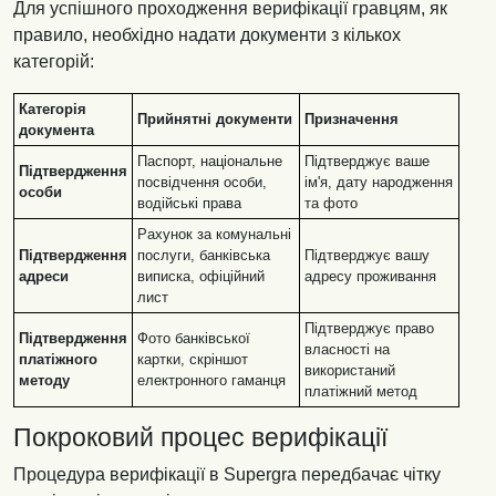
Для успішного проходження верифікації гравцям, як
правило, необхідно надати документи з кількох
категорій:
Категорія
Прийнятні документи
Призначення
документа
Паспорт, національне
Підтверджує ваше
Підтвердження
посвідчення особи,
ім'я, дату народження
особи
водійські права
та фото
Рахунок за комунальні
Підтвердження
послуги, банківська
Підтверджує вашу
адреси
виписка, офіційний
адресу проживання
лист
Підтверджує право
Підтвердження
Фото банківської
власності на
платіжного
картки, скріншот
використаний
методу
електронного гаманця
платіжний метод
Покроковий процес верифікації
Процедура верифікації в Supergra передбачає чітку