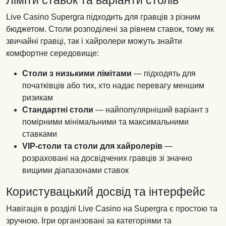
Ліміти ставок та варіанти столів
Live Casino Supergra підходить для гравців з різним
бюджетом. Столи розподілені за рівнем ставок, тому як
звичайні гравці, так і хайролери можуть знайти
комфортне середовище:
Столи з низькими лімітами
— підходять для
початківців або тих, хто надає перевагу меншим
ризикам
Стандартні столи
— найпопулярніший варіант з
помірними мінімальними та максимальними
ставками
VIP-столи та столи для хайролерів
—
розраховані на досвідчених гравців зі значно
вищими діапазонами ставок
Користувацький досвід та інтерфейс
Навігація в розділі Live Casino на Supergra є простою та
зручною. Ігри організовані за категоріями та