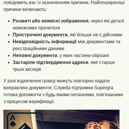
повідомить вас із зазначенням причини. Найпоширеніші
причини включають:
Розмиті або неякісні зображення
, через які деталі
неможливо прочитати
Прострочені документи
, які більше не є дійсними
Невідповідність інформації
між документами та
реєстраційними даними
Неповні документи
, у яких частини обрізані
Застаріле підтвердження адреси
, яке старше
трьох місяців
У разі відхилення гравці можуть повторно надати
виправлені документи. Служба підтримки Supergra
готова допомогти з будь-якими питаннями, пов'язаними
з процесом верифікації.