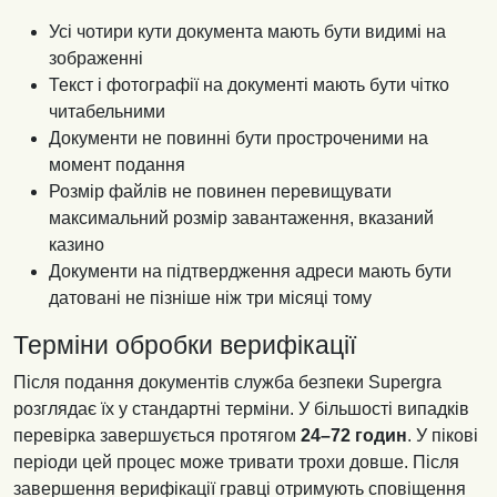
Усі чотири кути документа мають бути видимі на
зображенні
Текст і фотографії на документі мають бути чітко
читабельними
Документи не повинні бути простроченими на
момент подання
Розмір файлів не повинен перевищувати
максимальний розмір завантаження, вказаний
казино
Документи на підтвердження адреси мають бути
датовані не пізніше ніж три місяці тому
Терміни обробки верифікації
Після подання документів служба безпеки Supergra
розглядає їх у стандартні терміни. У більшості випадків
перевірка завершується протягом
24–72 годин
. У пікові
періоди цей процес може тривати трохи довше. Після
завершення верифікації гравці отримують сповіщення