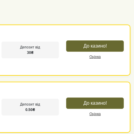
До казино!
Депозит від
30₴
Оцінка
До казино!
Депозит від
0.50₴
Оцінка