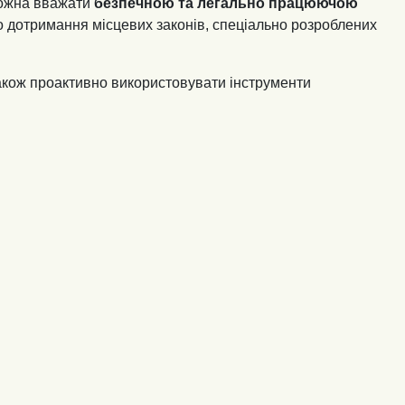
 можна вважати
безпечною та легально працюючою
ро дотримання місцевих законів, спеціально розроблених
також проактивно використовувати інструменти