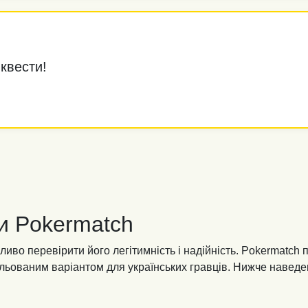
 квести!
ки Pokermatch
во перевірити його легітимність і надійність. Pokermatch пр
ульованим варіантом для українських гравців. Нижче наведе