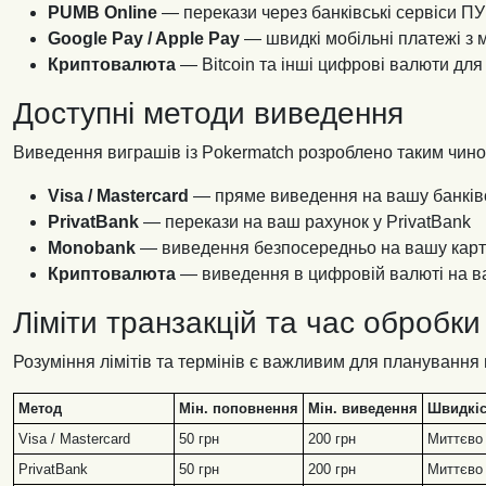
PUMB Online
— перекази через банківські сервіси П
Google Pay / Apple Pay
— швидкі мобільні платежі з м
Криптовалюта
— Bitcoin та інші цифрові валюти для
Доступні методи виведення
Виведення виграшів із Pokermatch розроблено таким чином
Visa / Mastercard
— пряме виведення на вашу банківс
PrivatBank
— перекази на ваш рахунок у PrivatBank
Monobank
— виведення безпосередньо на вашу карт
Криптовалюта
— виведення в цифровій валюті на в
Ліміти транзакцій та час обробки
Розуміння лімітів та термінів є важливим для планування
Метод
Мін. поповнення
Мін. виведення
Швидкіс
Visa / Mastercard
50 грн
200 грн
Миттєво
PrivatBank
50 грн
200 грн
Миттєво